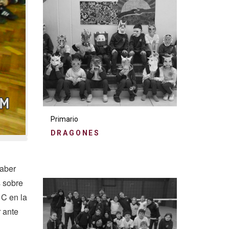
Primario
DRAGONES
saber
s sobre
 C en la
 ante