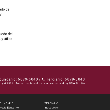
do de 
 
ueda del 
 útiles 
undario: 6079-6040 /
Terciario: 6079-6040
right 2026 . Todos los derechos reservados. web by
DNA Studio
CUNDARIO
TERCIARIO
oyecto Educativo
Introduccion