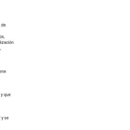
 de 
s, 
ización 
 
ene 
y que 
y se 