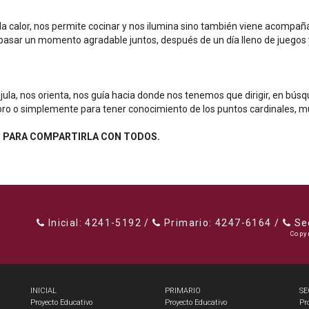
calor, nos permite cocinar y nos ilumina sino también viene acompaña
 pasar un momento agradable juntos, después de un día lleno de juegos y
ula, nos orienta, nos guía hacia donde nos tenemos que dirigir, en búsq
soro o simplemente para tener conocimiento de los puntos cardinales, muy
S PARA COMPARTIRLA CON TODOS.
Inicial: 4241-5192 /
Primario: 4247-6164 /
Sec
Copy
INICIAL
PRIMARIO
SE
Proyecto Educativo
Proyecto Educativo
Pr