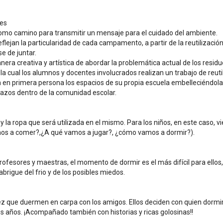
les
como camino para transmitir un mensaje para el cuidado del ambiente.
lejan la particularidad de cada campamento, a partir de la reutilización
e de juntar.
a creativa y artística de abordar la problemática actual de los residuo
la cual los alumnos y docentes involucrados realizan un trabajo de reutil
 en primera persona los espacios de su propia escuela embelleciéndola,
lazos dentro de la comunidad escolar.
a ropa que será utilizada en el mismo. Para los niños, en este caso, vi
s a comer?,¿A qué vamos a jugar?, ¿cómo vamos a dormir?).
ofesores y maestras, el momento de dormir es el más difícil para ellos, 
brigue del frio y de los posibles miedos.
z que duermen en carpa con los amigos. Ellos deciden con quien dormir 
os años. ¡Acompañado también con historias y ricas golosinas!!