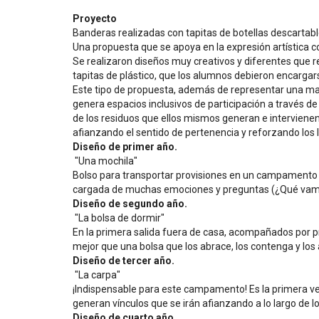
Proyecto 
Banderas realizadas con tapitas de botellas descartab
Una propuesta que se apoya en la expresión artística 
Se realizaron diseños muy creativos y diferentes que ref
tapitas de plástico, que los alumnos debieron encargars
Este tipo de propuesta, además de representar una maner
genera espacios inclusivos de participación a través de 
de los residuos que ellos mismos generan e intervienen
afianzando el sentido de pertenencia y reforzando los 
Diseño de primer año. 
 "Una mochila"
Bolso para transportar provisiones en un campamento y l
cargada de muchas emociones y preguntas (¿Qué vamo
Diseño de segundo año. 
 "La bolsa de dormir"
En la primera salida fuera de casa, acompañados por pr
mejor que una bolsa que los abrace, los contenga y los a
Diseño de tercer año.
 "La carpa"
¡Indispensable para este campamento! Es la primera ve
generan vínculos que se irán afianzando a lo largo de l
Diseño de cuarto año. 