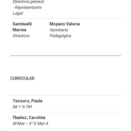
Directora general
- Representante
Legal
Sambuelli
Moyano Valeria
Marina
Secretaria
Directora
Pedagógica
CURRICULAR
Tesouro, Paula
MI 1°A TM
Ybañez, Carolina
M Mat – 3° G Mat A