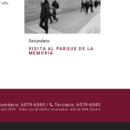
º año
Secundario
VISITA AL PARQUE DE LA
MEMORIA
undario: 6079-6040 /
Terciario: 6079-6040
right 2026 . Todos los derechos reservados. web by
DNA Studio