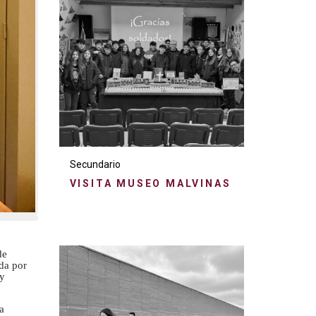
Secundario
VISITA MUSEO MALVINAS
de
ada por
 y
a