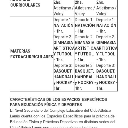
2hs.
2hs.
2hs.
CURRICULARES
Atletismo /
Atletismo /
Atletismo /
Voley
Voley
Voley
Deporte 1:
Deporte 1:
Deporte 1:
NATACIÓN
NATACIÓN
NATACIÓN
- 1hr.
- 1hr.
- 1hr.
Deporte 2:
Deporte 2:
Deporte 2:
GIMNASIA
GIMNASIA
GIMNASIA
ARTÍSTICA
ARTÍSTICA
ARTÍSTICA
MATERIAS
Y FÚTBOL
Y FÚTBOL
Y FÚTBOL
EXTRACURRICULARES
- 1hr.
- 1hr.
- 1hr.
Deporte 3:
Deporte 3:
Deporte 3:
BÁSQUET,
BÁSQUET,
BÁSQUET,
HANDBALL
HANDBALL
HANDBALL
y HOCKEY -
y HOCKEY -
y HOCKEY -
1hr.
1hr.
1hr.
CARACTERÍSTICAS DE LOS ESPACIOS ESPECÍFICOS
PARA EDUCACIÓN FÍSICA Y DEPORTES
El Nivel Secundario del Complejo Educativo del Club Atlético
Lanús cuenta con los Espacios Específicos para la práctica de
Educación Física y Prácticas Deportivas en distintas sedes del
Club Atlético Lanús que a continuación se describen: