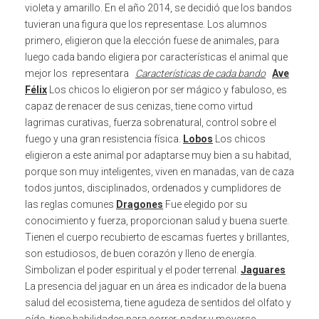
violeta y amarillo.
En el año 2014, se decidió que los bandos
tuvieran una figura que los representase. Los alumnos
primero, eligieron que la elección fuese de animales, para
luego cada bando eligiera por características el animal que
mejor los representara
Características de cada bando
Ave
Félix
Los chicos lo eligieron por ser mágico y fabuloso, es
capaz de renacer de sus cenizas, tiene como virtud
lagrimas curativas, fuerza sobrenatural, control sobre el
fuego y una gran resistencia física.
Lobos
Los chicos
eligieron a este animal por adaptarse muy bien a su habitad,
porque son muy inteligentes, viven en manadas, van de caza
todos juntos, disciplinados, ordenados y cumplidores de
las reglas comunes
Dragones
Fue elegido por su
conocimiento y fuerza, proporcionan salud y buena suerte.
Tienen el cuerpo recubierto de escamas fuertes y brillantes,
son estudiosos, de buen corazón y lleno de energía.
Simbolizan el poder espiritual y el poder terrenal.
Jaguares
La presencia del jaguar en un área es indicador de la buena
salud del ecosistema, tiene agudeza de sentidos del olfato y