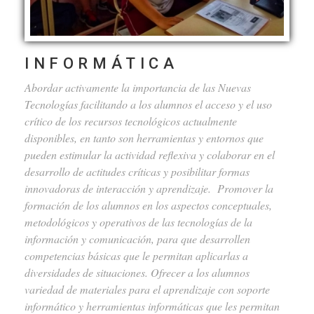
INFORMÁTICA
Abordar activamente la importancia de las Nuevas
Tecnologías facilitando a los alumnos el acceso y el uso
crítico de los recursos tecnológicos actualmente
disponibles, en tanto son herramientas y entornos que
pueden estimular la actividad reflexiva y colaborar en el
desarrollo de actitudes críticas y posibilitar formas
innovadoras de interacción y aprendizaje.
Promover la
formación de los alumnos en los aspectos conceptuales,
metodológicos y operativos de las tecnologías de la
información y comunicación, para que desarrollen
competencias básicas que le permitan aplicarlas a
diversidades de situaciones.
Ofrecer a los alumnos
variedad de materiales para el aprendizaje con soporte
informático y herramientas informáticas que les permitan